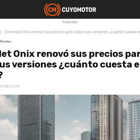
Publicidad
Chevrolet Onix renovó sus precios para todos sus versiones ¿cuánto cuesta en
ficiales
et Onix renovó sus precios pa
us versiones ¿cuánto cuesta 
?
0/08/2023