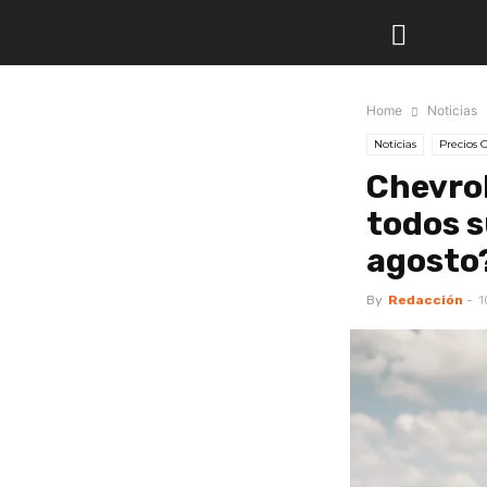
Home
Noticias
Noticias
Precios O
Chevrol
todos s
agosto
By
Redacción
-
1