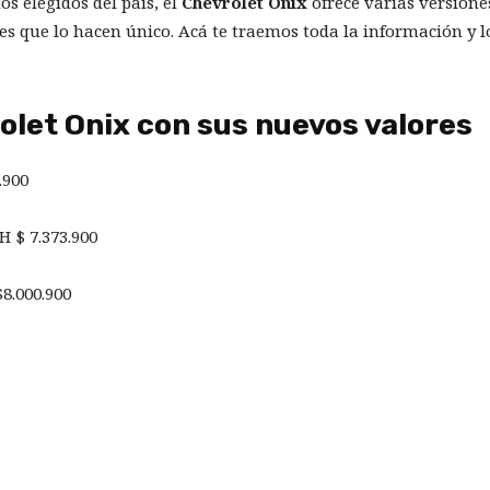
os elegidos del país, el
Chevrolet Onix
ofrece varias versione
les que lo hacen único. Acá te traemos toda la información y l
olet Onix con sus nuevos valores
.900
H $ 7.373.900
$8.000.900