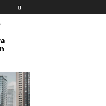
...
ra
en