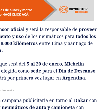
sor oficial
y será la responsable de
proveer
ento y uso
de los neumáticos para
todos los
a
8.000 kilómetros
entre Lima y Santiago de
a.
 que será del
5 al 20 de enero
,
Michelin
ia elegida como
sede
para el
Día de Descanso
drá por primera vez lugar en
Argentina
.
rtisement -
 campaña publicitaria en torno al
Dakar
con
r
neumáticos de auto y camioneta
con