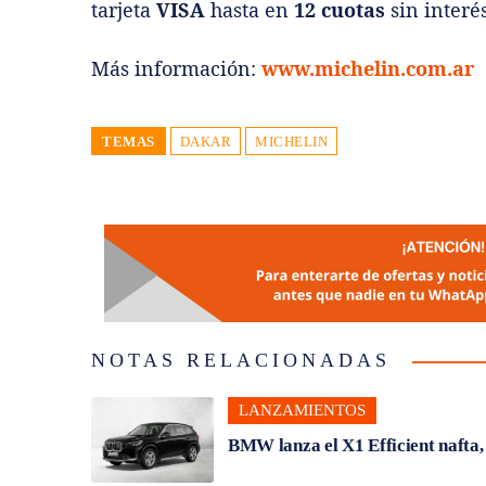
tarjeta
VISA
hasta en
12 cuotas
sin interé
Más información:
www.michelin.com.ar
TEMAS
DAKAR
MICHELIN
NOTAS RELACIONADAS
LANZAMIENTOS
BMW lanza el X1 Efficient nafta