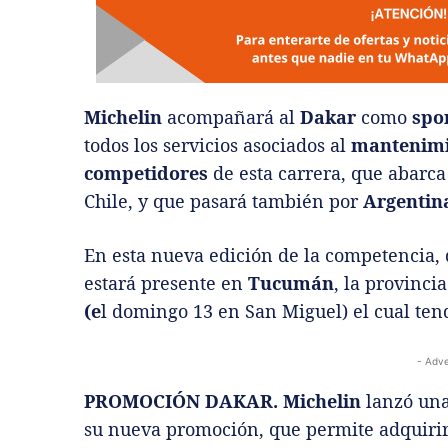
Michelin
acompañará al
Dakar
como
spon
todos los servicios asociados al
mantenimi
competidores
de esta carrera, que abarc
Chile, y que pasará también por
Argentin
En esta nueva edición de la competencia,
estará presente en
Tucumán
, la provinc
(e
l domingo 13 en San Miguel) el cual ten
- Adve
PROMOCIÓN DAKAR.
Michelin
lanzó una
su nueva promoción, que permite adquiri