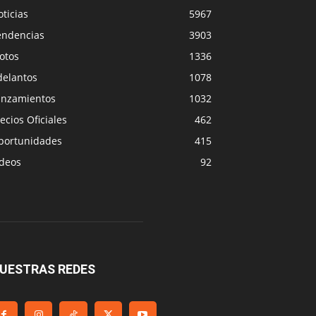
ticias
5967
endencias
3903
otos
1336
delantos
1078
anzamientos
1032
ecios Oficiales
462
portunidades
415
ideos
92
UESTRAS REDES