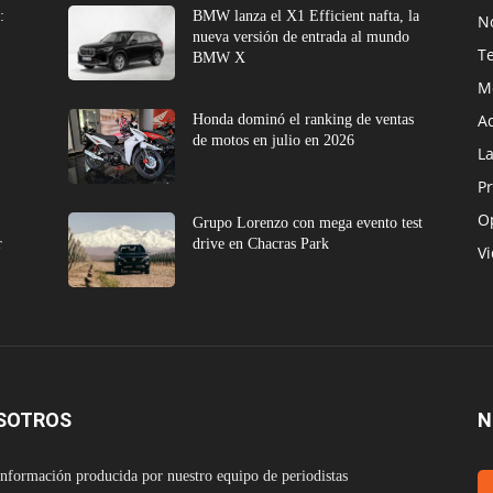
:
BMW lanza el X1 Efficient nafta, la
No
nueva versión de entrada al mundo
T
BMW X
M
A
Honda dominó el ranking de ventas
de motos en julio en 2026
L
Pr
O
e
Grupo Lorenzo con mega evento test
r
drive en Chacras Park
V
SOTROS
N
nformación producida por nuestro equipo de periodistas