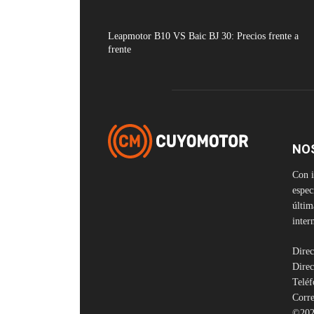
Leapmotor B10 VS Baic BJ 30: Precios frente a
frente
NO
Con i
espec
últim
inter
Direc
Direc
Telé
Corre
©202