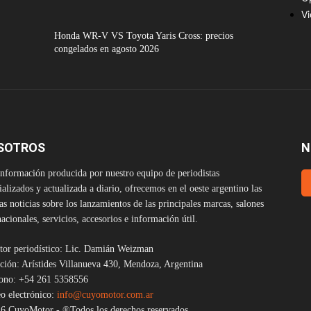
V
Honda WR-V VS Toyota Yaris Cross: precios
congelados en agosto 2026
SOTROS
N
nformación producida por nuestro equipo de periodistas
ializados y actualizada a diario, ofrecemos en el oeste argentino las
as noticias sobre los lanzamientos de las principales marcas, salones
nacionales, servicios, accesorios e información útil.
tor periodístico: Lic. Damián Weizman
ción: Arístides Villanueva 430, Mendoza, Argentina
fono: +54 261 5358556
o electrónico:
info@cuyomotor.com.ar
6 CuyoMotor - ®Todos los derechos reservados