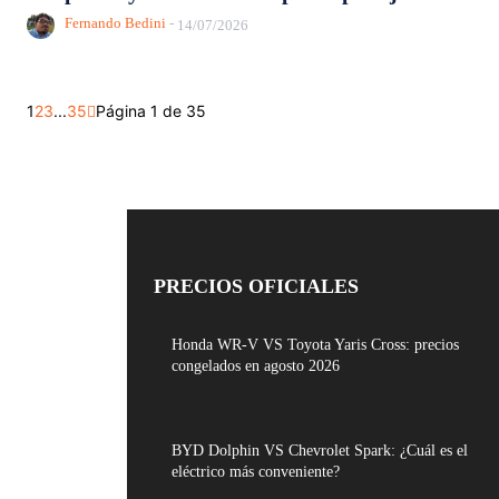
Fernando Bedini
-
14/07/2026
1
2
3
...
35
Página 1 de 35
PRECIOS OFICIALES
Honda WR-V VS Toyota Yaris Cross: precios
congelados en agosto 2026
BYD Dolphin VS Chevrolet Spark: ¿Cuál es el
eléctrico más conveniente?