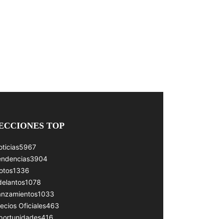
ECCIONES TOP
ticias
5967
endencias
3904
otos
1336
delantos
1078
anzamientos
1033
ecios Oficiales
463
portunidades
416