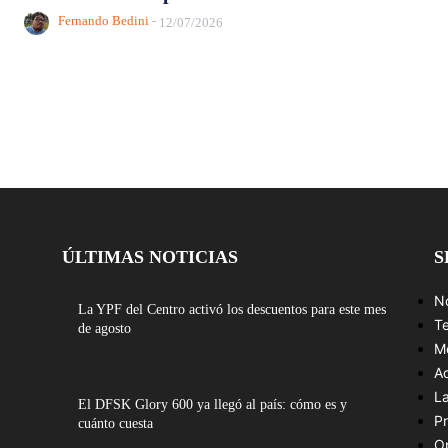
Fernando Bedini
-
12/07/2026
ÚLTIMAS NOTICIAS
S
No
La YPF del Centro activó los descuentos para este mes
T
de agosto
M
A
L
El DFSK Glory 600 ya llegó al país: cómo es y
Pr
cuánto cuesta
O