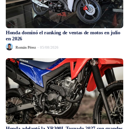
Honda dominó el ranking de ventas de motos en julio
en 2026
Román Pérez
-
05/08/2026
Honda adelantó la XR300L Tornado 2027 con grandes