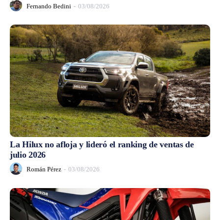
Fernando Bedini
-
03/08/2026
La Hilux no afloja y lideró el ranking de ventas de
julio 2026
Román Pérez
-
03/08/2026