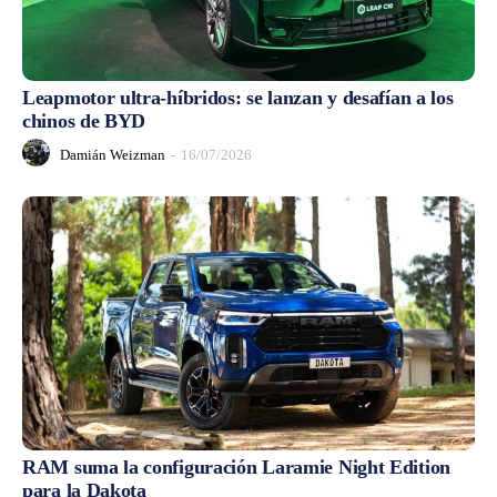
Leapmotor ultra-híbridos: se lanzan y desafían a los
chinos de BYD
Damián Weizman
-
16/07/2026
RAM suma la configuración Laramie Night Edition
para la Dakota