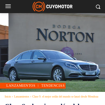
LANZAMIENTOS
TENDENCIAS
Inicio
Lanzamientos
Clase S: el mejor sedán del mundo se lanzó desde Mendoza