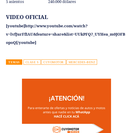
5 asientos 240.000 dólares
VIDEO OFICIAL
[youtube]http://www.youtube.com/watch?
v=lvfJurFfIAU&feature=share&list=UUkPFQ7_UYHea_m0JOFB
opoQ[/youtube]
TEMAS
CLASE S
CUYOMOTOR
MERCEDES-BENZ