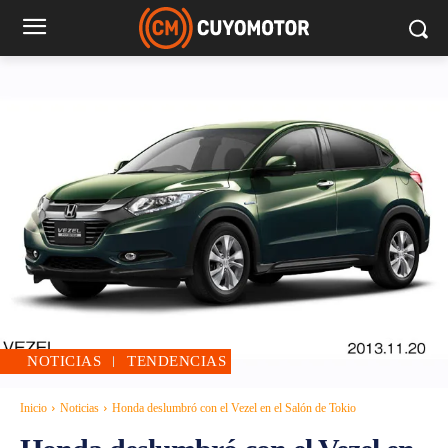
NOTICIAS
TENDENCIAS
Inicio
Noticias
Honda deslumbró con el Vezel en el Salón de Tokio