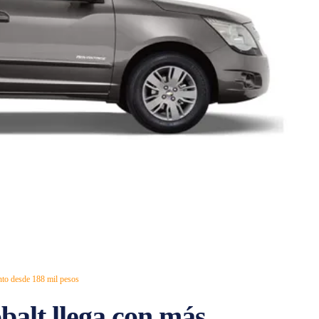
nto desde 188 mil pesos
balt llega con más