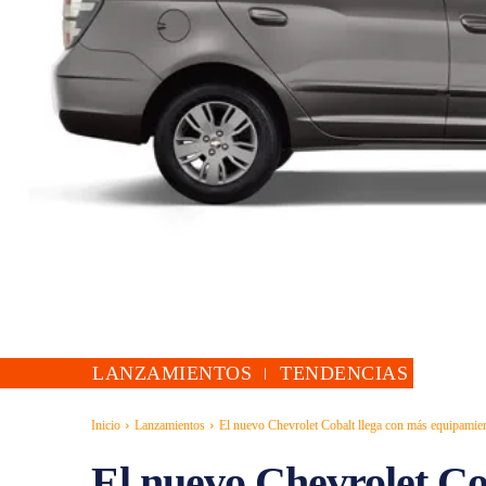
LANZAMIENTOS
TENDENCIAS
Inicio
Lanzamientos
El nuevo Chevrolet Cobalt llega con más equipamie
El nuevo Chevrolet Co