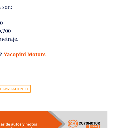
 son:
00
0.700
metraje.
A?
Yacopini Motors
LANZAMIENTO