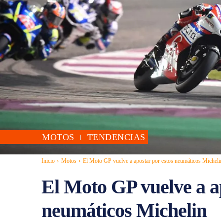
MOTOS
TENDENCIAS
Inicio
Motos
El Moto GP vuelve a apostar por estos neumáticos Micheli
El Moto GP vuelve a a
neumáticos Michelin