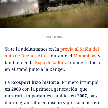
- Advertisement -
Ya te la adelantamos en la
previa al Salón del
auto de Buenos Aires
, durante el
Motorshow
y
también en la
Expo de la Rural
donde se lució
en el stand junto a la Ranger.
La
Ecosport hizo historia
. Primero irrumpió
en 2003
con la primera generación, que
mostraría importantes cambios
en 2007
, para
dar un gran salto en diseño y prestaciones
en