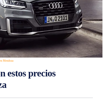
s en Mendoza
n estos precios
za