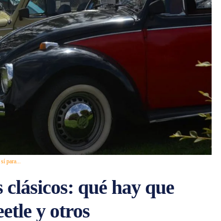
sí para...
 clásicos: qué hay que
etle y otros