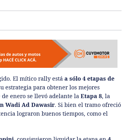
ido. El mítico rally está
a sólo 4 etapas de
 su estrategia para obtener los mejores
 de enero se llevó adelante la
Etapa 8
, la
on Wadi Ad Dawasir
. Si bien el tramo ofreció
tencia lograron buenos tiempos, como el
opini
, consiguieron liquidar la etapa en
4