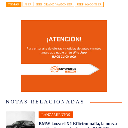
TEMAS
JEEP
JEEP GRAND WAGONEER
JEEP WAGONEER
NOTAS RELACIONADAS
LANZAMIENTOS
BMW lanza el X1 Efficient nafta, la nueva