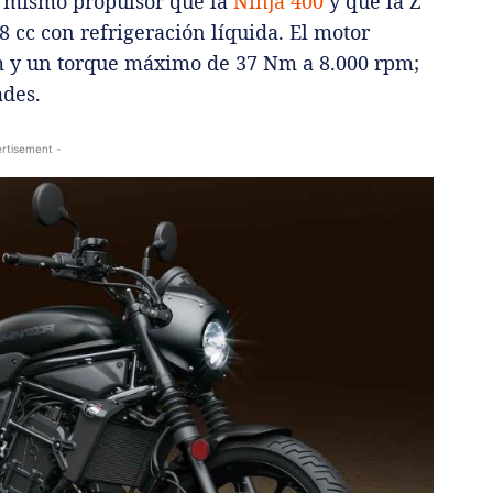
el mismo propulsor que la
Ninja 400
y que la Z
98 cc con refrigeración líquida. El motor
m y un torque máximo de 37 Nm a 8.000 rpm;
ades.
rtisement -