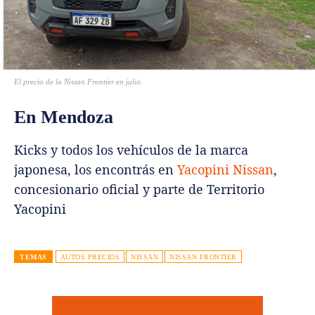
El precio de la Nissan Frontier en julio.
En Mendoza
Kicks y todos los vehículos de la marca
japonesa, los encontrás en
Yacopini Nissan
,
concesionario oficial y parte de Territorio
Yacopini
TEMAS
AUTOS PRECIOS
NISSAN
NISSAN FRONTIER