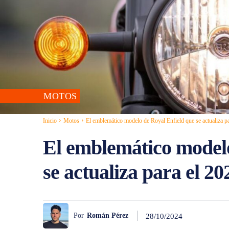
MOTOS
Inicio
Motos
El emblemático modelo de Royal Enfield que se actualiza p
El emblemático modelo
se actualiza para el 20
Por
Román Pérez
28/10/2024