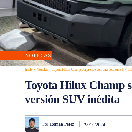
NOTICIAS
Inicio
Noticias
Toyota Hilux Champ sorprende con una versión SUV iné
Toyota Hilux Champ s
versión SUV inédita
Por
Román Pérez
28/10/2024