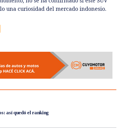
l momento, no se ha confirmado si este SUV
solo una curiosidad del mercado indonesio.
s: así quedó el ranking