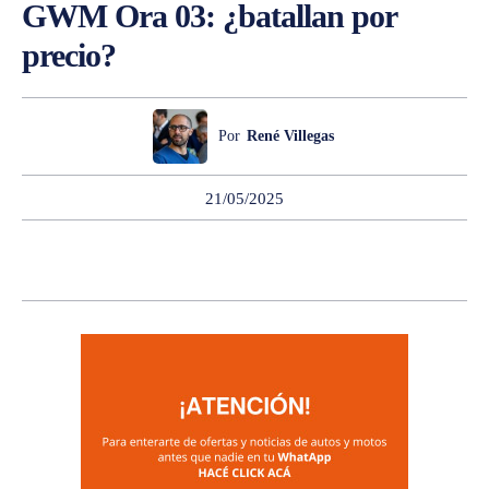
GWM Ora 03: ¿batallan por
precio?
Por
René Villegas
21/05/2025