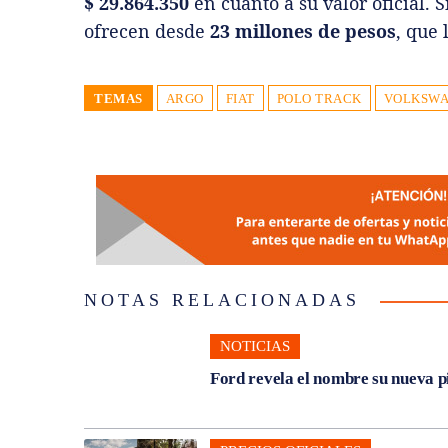
$ 29.864.350
en cuanto a su valor oficial. 
ofrecen desde
23 millones de pesos
, que 
TEMAS
ARGO
FIAT
POLO TRACK
VOLKSW
NOTAS RELACIONADAS
NOTICIAS
Ford revela el nombre su nueva p