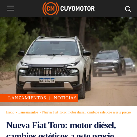
LANZAMIENTOS
NOTICIAS
Inicio
Lanzamientos
Nueva Fiat Toro: motor diésel, cambios estéticos a este precio
Nueva Fiat Toro: motor diésel,
cambios estéticos a este precio