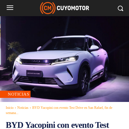
NOTICIAS
Inicio
Noticias
BYD Yacopini con evento Test Drive en San Rafael, fin de
semana...
BYD Yacopini con evento Test