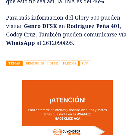
que esto no sea así, la TNA es del 46%.
Para más información del Glory 500 pueden
visitar
Genco DFSK
en
Rodríguez Peña 401
,
Godoy Cruz. También pueden comunicarse vía
WhatsApp
al 2612090895.
TEMAS
BENEFICIOS
DFSK
PRECIOS
SUV