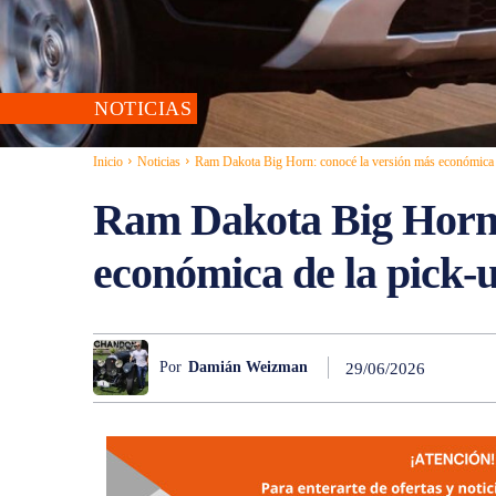
NOTICIAS
Inicio
Noticias
Ram Dakota Big Horn: conocé la versión más económica 
Ram Dakota Big Horn:
económica de la pick-
Por
Damián Weizman
29/06/2026