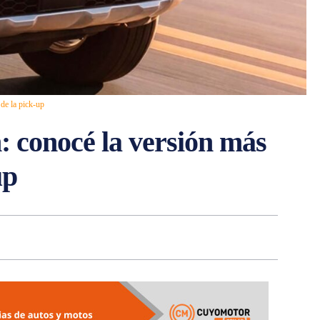
de la pick-up
 conocé la versión más
up