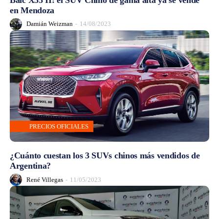
en Mendoza
Damián Weizman
-
14/08/2023
PRECIOS OFICIALES
¿Cuánto cuestan los 3 SUVs chinos más vendidos de
Argentina?
René Villegas
-
11/05/2023