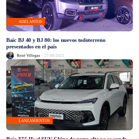
ADELANTOS
Baic BJ 40 y BJ 80: los nuevos todoterreno
presentados en el país
René Villegas
-
27/08/2023
LANZAMIENTOS
Baic X55 II: el SUV Chino de gama alta ya se vende