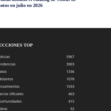
otos en julio en 2026
ECCIONES TOP
ticias
5967
endencias
3903
otos
1336
delantos
1078
anzamientos
1033
ecios Oficiales
463
portunidades
415
ideos
92