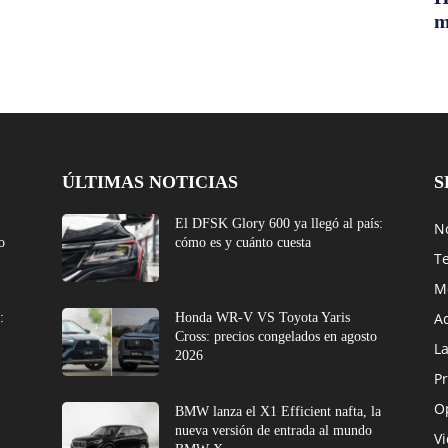
m
ÚLTIMAS NOTICIAS
S
El DFSK Glory 600 ya llegó al país:
No
o
cómo es y cuánto cuesta
T
M
A
:
Honda WR-V VS Toyota Yaris
Cross: precios congelados en agosto
L
2026
Pr
O
BMW lanza el X1 Efficient nafta, la
nueva versión de entrada al mundo
V