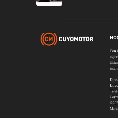
NO
Con i
espec
últim
inter
Direc
Direc
Telé
Corre
©202
Marca