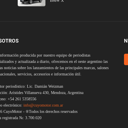
BMW X
SOTROS
N
nformación producida por nuestro equipo de periodistas
ializados y actualizada a diario, ofrecemos en el oeste argentino las
as noticias sobre los lanzamientos de las principales marcas, salones
nacionales, servicios, accesorios e información útil.
tor periodístico: Lic. Damián Weizman
ción: Arístides Villanueva 430, Mendoza, Argentina
fono: +54 261 5358556
o electrónico:
info@cuyomotor.com.ar
6 CuyoMotor - ®Todos los derechos reservados
 registrada №: 3.700.020