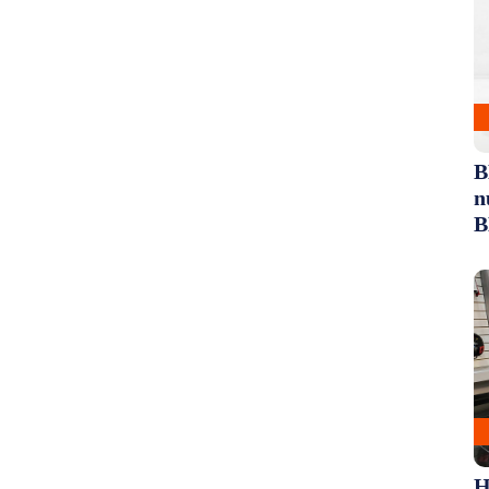
B
n
B
H