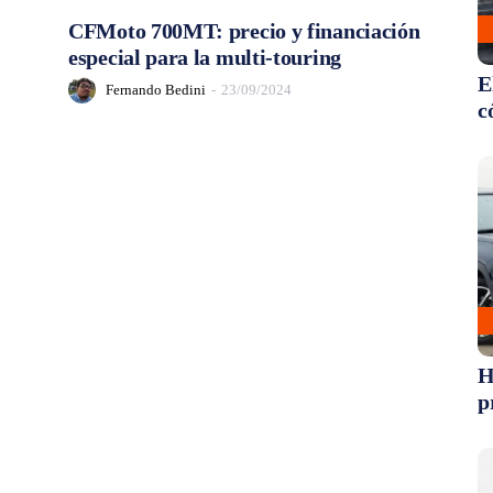
CFMoto 700MT: precio y financiación
especial para la multi-touring
E
Fernando Bedini
-
23/09/2024
c
H
p