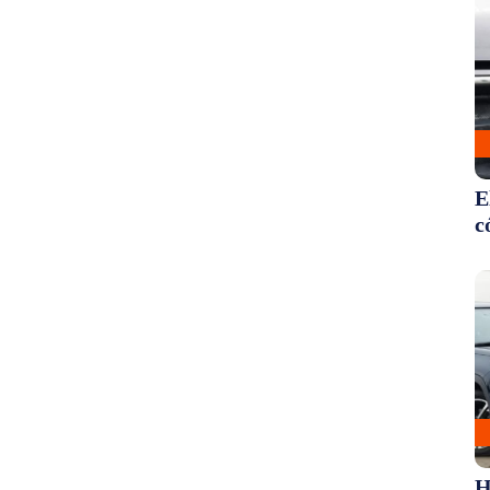
E
c
H