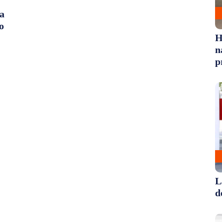
 a
o
H
n
p
L
d