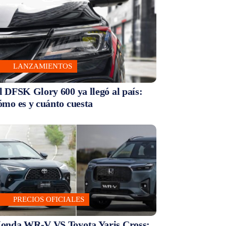
LANZAMIENTOS
l DFSK Glory 600 ya llegó al país:
ómo es y cuánto cuesta
PRECIOS OFICIALES
onda WR-V VS Toyota Yaris Cross: