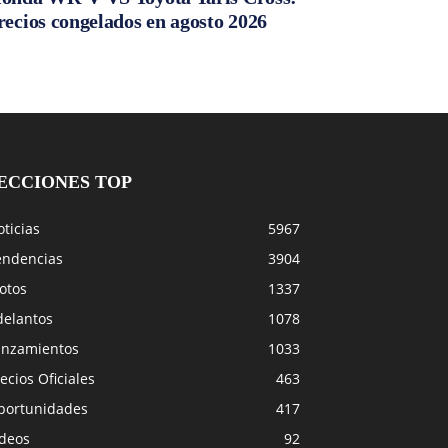
recios congelados en agosto 2026
ECCIONES TOP
ticias
5967
endencias
3904
otos
1337
delantos
1078
anzamientos
1033
ecios Oficiales
463
portunidades
417
ideos
92