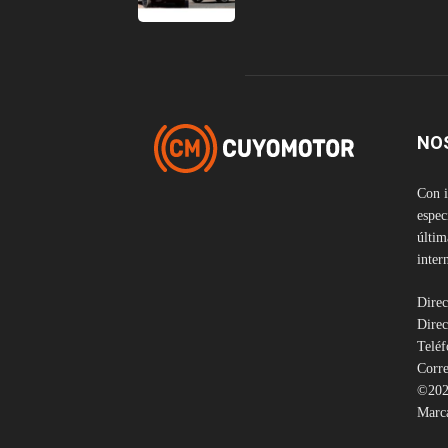
NO
Con i
espec
últim
inter
Direc
Direc
Telé
Corre
©202
Marca