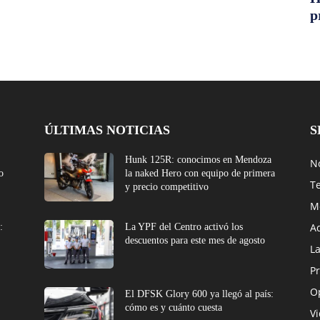
p
ÚLTIMAS NOTICIAS
S
Hunk 125R: conocimos en Mendoza
No
o
la naked Hero con equipo de primera
T
y precio competitivo
M
A
:
La YPF del Centro activó los
descuentos para este mes de agosto
L
Pr
O
El DFSK Glory 600 ya llegó al país:
cómo es y cuánto cuesta
V