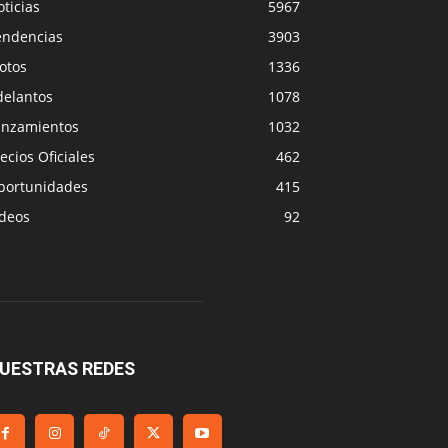
ticias
5967
endencias
3903
otos
1336
delantos
1078
anzamientos
1032
ecios Oficiales
462
portunidades
415
ideos
92
UESTRAS REDES