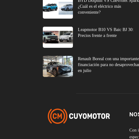
BYD Dolphin VS Chevrolet Spark
¿Cuál es el eléctrico más
conveniente?
Leapmotor B10 VS Baic BJ 30:
Precios frente a frente
Renault Boreal con una important
financiación para no desaprovecha
en julio
NO
Con i
espec