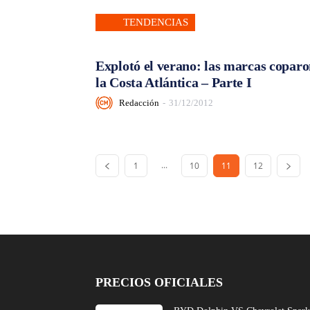
TENDENCIAS
Explotó el verano: las marcas copar
la Costa Atlántica – Parte I
Redacción
-
31/12/2012
...
1
10
11
12
PRECIOS OFICIALES