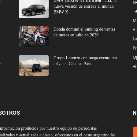
:
BMW lanza el X1 Efficient nafta, la
No
nueva versión de entrada al mundo
T
BMW X
M
A
Honda dominó el ranking de ventas
de motos en julio en 2026
L
Pr
O
e
Grupo Lorenzo con mega evento test
r
drive en Chacras Park
V
SOTROS
N
nformación producida por nuestro equipo de periodistas
ializados y actualizada a diario, ofrecemos en el oeste argentino las