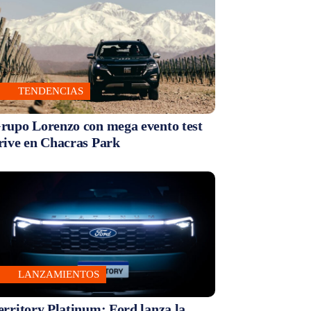
TENDENCIAS
rupo Lorenzo con mega evento test
rive en Chacras Park
LANZAMIENTOS
erritory Platinum: Ford lanza la