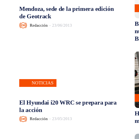
Mendoza, sede de la primera edición
de Geotrack
B
Redacción
-
23/06/2013
n
B
NOTICIAS
El Hyundai i20 WRC se prepara para
la acción
H
Redacción
-
23/05/2013
m