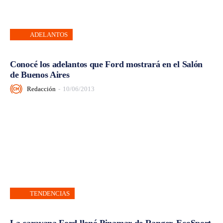
ADELANTOS
Conocé los adelantos que Ford mostrará en el Salón
de Buenos Aires
Redacción
-
10/06/2013
TENDENCIAS
La caravana Ford llenó Pinamar de Ranger, EcoSport