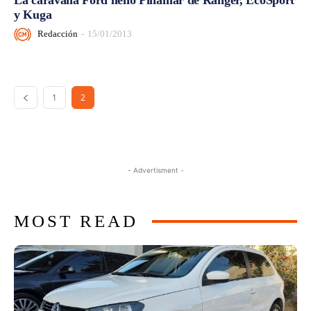
y Kuga
Redacción
-
15/01/2013
1
2
- Advertisment -
MOST READ