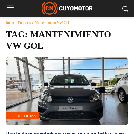
Inicio
Etiquetas
Mantenimiento VW Gol
TAG:
MANTENIMIENTO
VW GOL
NOTICIAS
Precio de mantenimiento y service de un Volkswagen