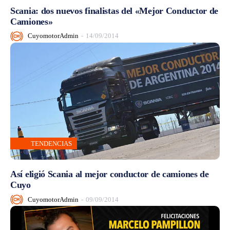
Scania: dos nuevos finalistas del «Mejor Conductor de
Camiones»
CuyomotorAdmin
-
14/09/2014
TENDENCIAS
Así eligió Scania al mejor conductor de camiones de
Cuyo
CuyomotorAdmin
-
09/09/2014