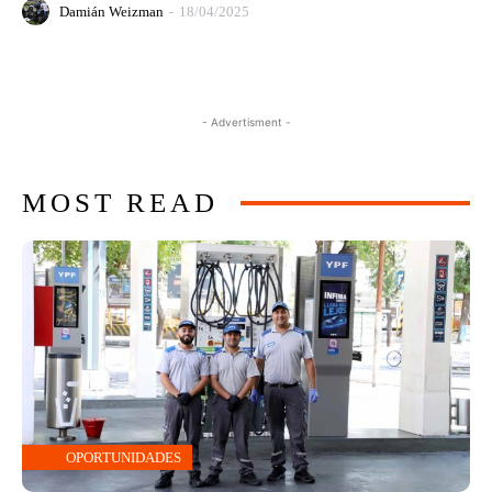
Damián Weizman
-
18/04/2025
- Advertisment -
MOST READ
OPORTUNIDADES