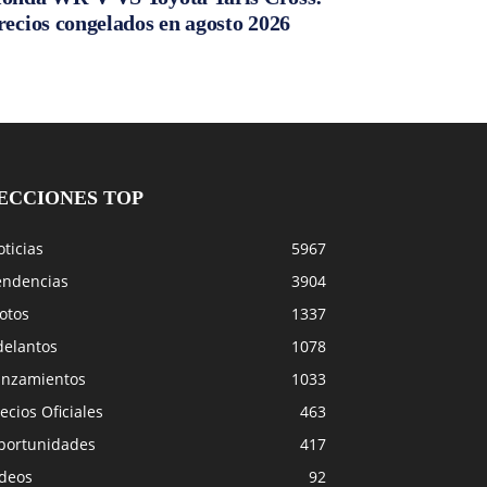
recios congelados en agosto 2026
ECCIONES TOP
ticias
5967
endencias
3904
otos
1337
delantos
1078
anzamientos
1033
ecios Oficiales
463
portunidades
417
ideos
92