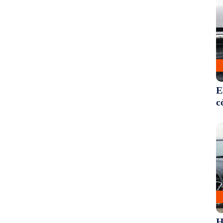
E
c
H