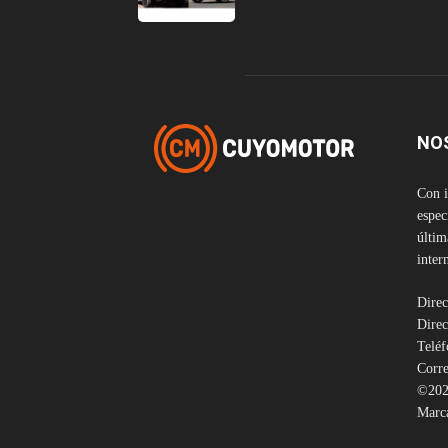
NO
Con i
espec
últim
inter
Direc
Direc
Telé
Corre
©202
Marca