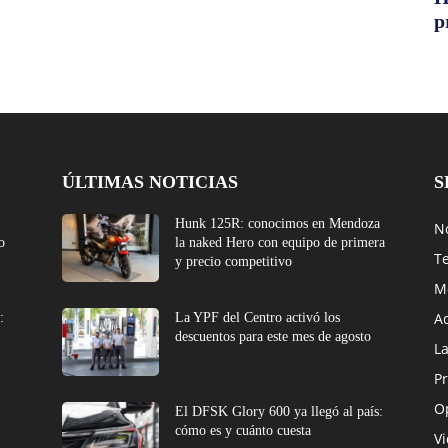
p
ÚLTIMAS NOTICIAS
S
Hunk 125R: conocimos en Mendoza
No
o
la naked Hero con equipo de primera
T
y precio competitivo
M
A
:
La YPF del Centro activó los
descuentos para este mes de agosto
L
Pr
O
El DFSK Glory 600 ya llegó al país:
cómo es y cuánto cuesta
V