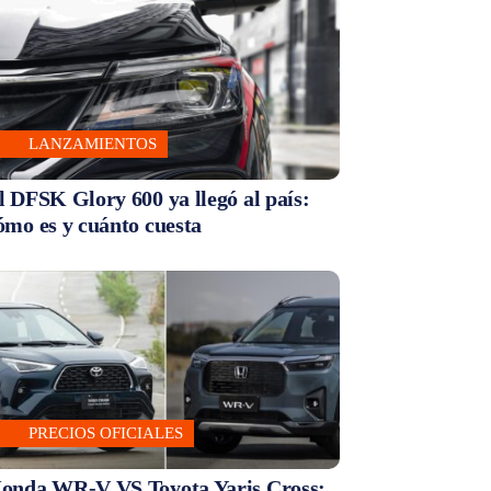
LANZAMIENTOS
l DFSK Glory 600 ya llegó al país:
ómo es y cuánto cuesta
PRECIOS OFICIALES
onda WR-V VS Toyota Yaris Cross: