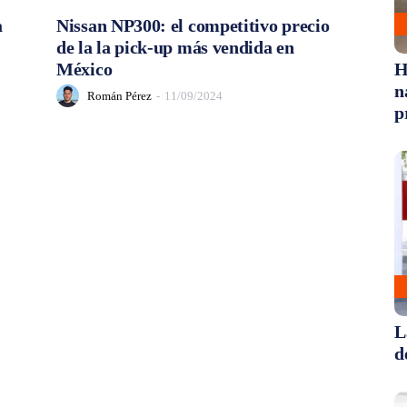
a
Nissan NP300: el competitivo precio
de la la pick-up más vendida en
México
H
n
Román Pérez
-
11/09/2024
p
L
d