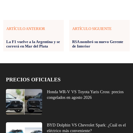
ARTÍCULO ANTERIOR
ARTÍCULO SIGUIENTE
La F1 vuelve a la Argentina y se
RSA nombró su nuevo Gerente
correrá en Mar del Plata
de Interior
PRECIOS OFICIALES
Honda WR-V VS Toyota Yaris Cross: precios
congelados en agosto 2026
BYD Dolphin VS Chevrolet Spark: ¿Cuál es el
eléctrico más conveniente?