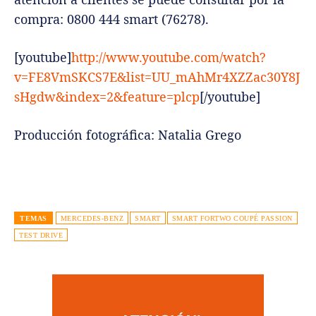
compra: 0800 444 smart (76278).
[youtube]
http://www.youtube.com/watch?
v=FE8VmSKCS7E&list=UU_mAhMr4XZZac30Y8J
sHgdw&index=2&feature=plcp
[/youtube]
Producción fotográfica: Natalia Grego
TEMAS
MERCEDES-BENZ
SMART
SMART FORTWO COUPÉ PASSION
TEST DRIVE