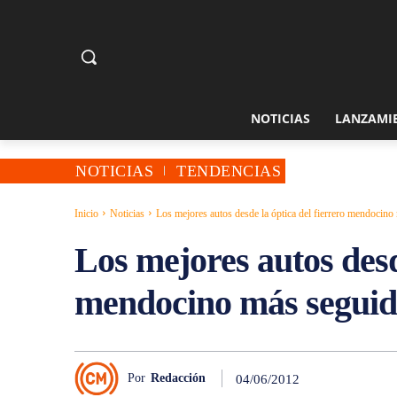
NOTICIAS
LANZAMI
NOTICIAS
TENDENCIAS
Inicio
Noticias
Los mejores autos desde la óptica del fierrero mendocino 
Los mejores autos desde
mendocino más seguid
Por
Redacción
04/06/2012