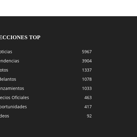
ECCIONES TOP
ticias
5967
endencias
3904
otos
1337
delantos
1078
anzamientos
1033
ecios Oficiales
463
portunidades
417
ideos
92