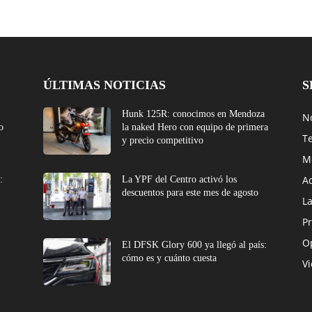
ÚLTIMAS NOTICIAS
S
Hunk 125R: conocimos en Mendoza
No
o
la naked Hero con equipo de primera
T
y precio competitivo
M
A
:
La YPF del Centro activó los
descuentos para este mes de agosto
L
Pr
O
El DFSK Glory 600 ya llegó al país:
cómo es y cuánto cuesta
V