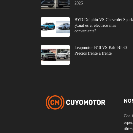
2026
BYD Dolphin VS Chevrolet Spark
¿Cuál es el eléctrico más
conveniente?
Leapmotor B10 VS Baic BJ 30:
Precios frente a frente
NO
Con i
espec
últim