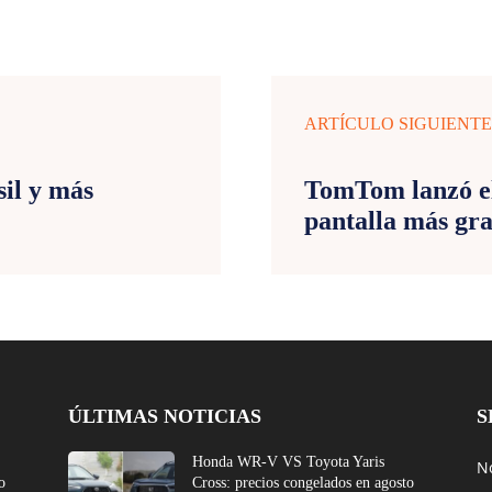
ARTÍCULO SIGUIENT
il y más
TomTom lanzó el
pantalla más gr
ÚLTIMAS NOTICIAS
S
Honda WR-V VS Toyota Yaris
No
o
Cross: precios congelados en agosto