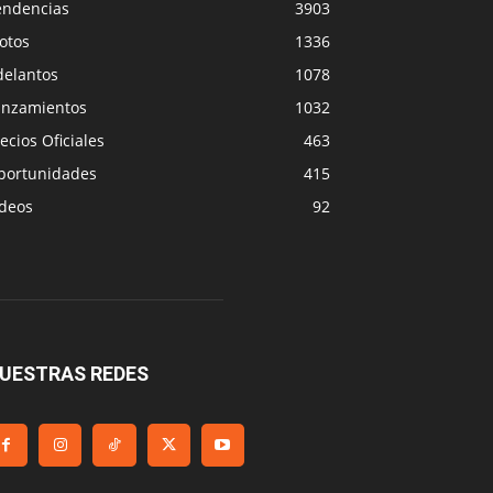
endencias
3903
otos
1336
delantos
1078
anzamientos
1032
ecios Oficiales
463
portunidades
415
ideos
92
UESTRAS REDES