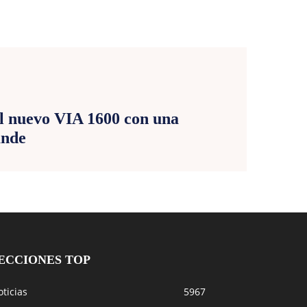
E
 nuevo VIA 1600 con una
ande
ECCIONES TOP
ticias
5967