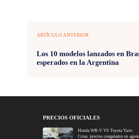
ARTÍCULO ANTERIOR
Los 10 modelos lanzados en Bras
esperados en la Argentina
PRECIOS OFICIALES
Honda WR-V VS Toyota Yaris
Cross: precios congelados en agost