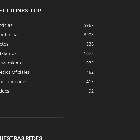
ECCIONES TOP
ticias
5967
endencias
3903
otos
1336
delantos
1078
anzamientos
1032
ecios Oficiales
462
portunidades
415
ideos
92
UESTRAS REDES