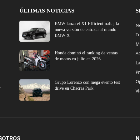
ÚLTIMAS NOTICIAS
S
:
BMW lanza el X1 Efficient nafta, la
No
nueva versión de entrada al mundo
T
BMW X
M
A
Honda dominó el ranking de ventas
de motos en julio en 2026
L
Pr
O
e
Grupo Lorenzo con mega evento test
r
drive en Chacras Park
V
SOTROS
N