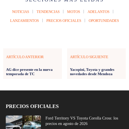
NOTICIAS
TENDENCIAS
MOTOS
ADELANTOS
LANZAMIENTOS
PRECIOS OFICIALES
OPORTUNIDADES
ARTÍCULO ANTERIOR
ARTÍCULO SIGUIENTE
AG dice presente en la nueva
Yacopini, Toyota y grandes
temporada de TC
novedades desde Mendoza
PRECIOS OFICIALES
Ford Territory VS Toyota Corolla Cross: los
precios en agosto de 2026