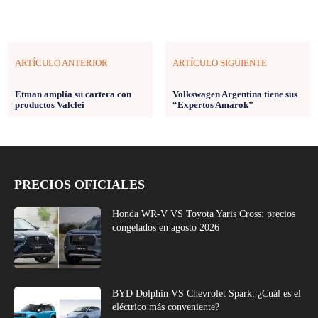
ARTÍCULO ANTERIOR
ARTÍCULO SIGUIENTE
Etman amplía su cartera con
Volkswagen Argentina tiene sus
productos Valclei
“Expertos Amarok”
PRECIOS OFICIALES
Honda WR-V VS Toyota Yaris Cross: precios
congelados en agosto 2026
BYD Dolphin VS Chevrolet Spark: ¿Cuál es el
eléctrico más conveniente?