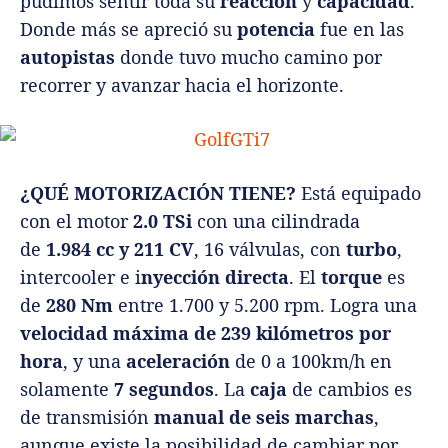
pudimos sentir toda su
reacción
y
capacidad
.
Donde más se apreció su
potencia
fue en las
autopistas
donde tuvo mucho camino por
recorrer y avanzar hacia el horizonte.
¿QUÉ MOTORIZACIÓN TIENE?
Está equipado
con el motor
2.0 TSi
con una cilindrada
de
1.984 cc y 211 CV
, 16 válvulas, con
turbo
,
intercooler e i
nyección directa
. El
torque
es
de
280 Nm
entre 1.700 y 5.200 rpm. Logra una
velocidad máxima de 239 kilómetros por
hora
, y una
aceleración
de 0 a 100km/h en
solamente
7 segundos
. La
caja
de cambios es
de transmisión
manual de seis marchas
,
aunque existe la posibilidad de cambiar por