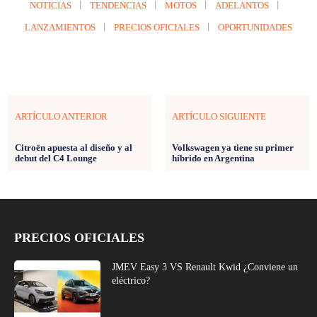
NOTICIAS
TENDENCIAS
MOTOS
ADELANTOS
LANZAMIENTOS
PRECIOS OFICIALES
OPORTUNIDADES
ARTÍCULO ANTERIOR
ARTÍCULO SIGUIENTE
Citroën apuesta al diseño y al
Volkswagen ya tiene su primer
debut del C4 Lounge
híbrido en Argentina
PRECIOS OFICIALES
JMEV Easy 3 VS Renault Kwid ¿Conviene un
eléctrico?