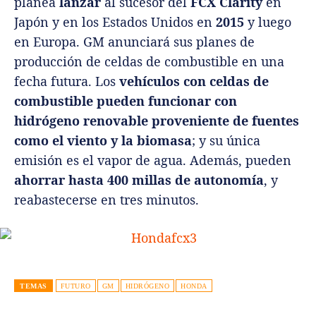
planea
lanzar
al sucesor del
FCX Clarity
en
Japón y en los Estados Unidos en
2015
y luego
en Europa. GM anunciará sus planes de
producción de celdas de combustible en una
fecha futura. Los
vehículos con celdas de
combustible pueden funcionar con
hidrógeno renovable proveniente de fuentes
como el viento y la biomasa
; y su única
emisión es el vapor de agua. Además, pueden
ahorrar hasta 400 millas de autonomía
, y
reabastecerse en tres minutos.
TEMAS
FUTURO
GM
HIDRÓGENO
HONDA