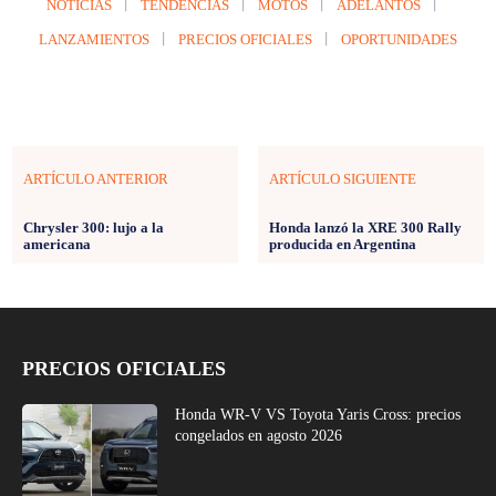
NOTICIAS
TENDENCIAS
MOTOS
ADELANTOS
LANZAMIENTOS
PRECIOS OFICIALES
OPORTUNIDADES
ARTÍCULO ANTERIOR
ARTÍCULO SIGUIENTE
Chrysler 300: lujo a la
Honda lanzó la XRE 300 Rally
americana
producida en Argentina
PRECIOS OFICIALES
Honda WR-V VS Toyota Yaris Cross: precios
congelados en agosto 2026