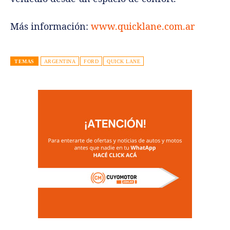
Más información:
www.quicklane.com.ar
TEMAS
ARGENTINA
FORD
QUICK LANE