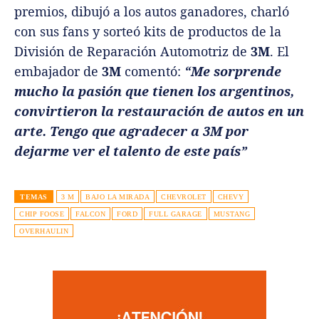
premios, dibujó a los autos ganadores, charló
con sus fans y sorteó kits de productos de la
División de Reparación Automotriz de
3M
. El
embajador de
3M
comentó:
“Me sorprende
mucho la pasión que tienen los argentinos,
convirtieron la restauración de autos en un
arte. Tengo que agradecer a 3M por
dejarme ver el talento de este país”
TEMAS
3 M
BAJO LA MIRADA
CHEVROLET
CHEVY
CHIP FOOSE
FALCON
FORD
FULL GARAGE
MUSTANG
OVERHAULIN