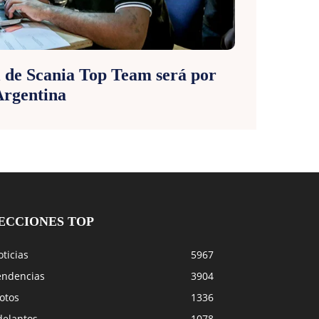
l de Scania Top Team será por
Argentina
ECCIONES TOP
ticias
5967
endencias
3904
otos
1336
delantos
1078