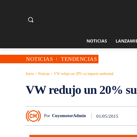
NOTICIAS
LANZAMI
NOTICIAS
TENDENCIAS
Inicio
Noticias
VW redujo un 20% su impacto ambiental
VW redujo un 20% su 
Por
CuyomotorAdmin
01/05/2015