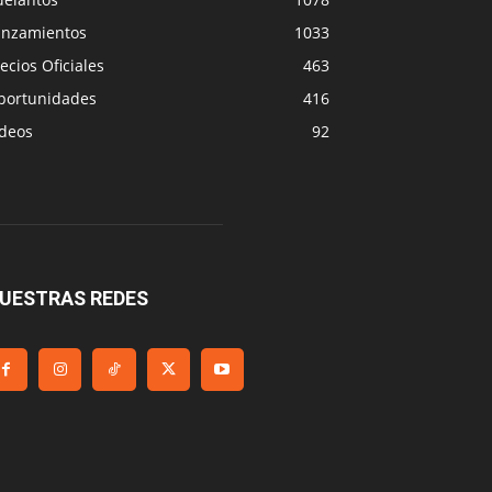
anzamientos
1033
ecios Oficiales
463
portunidades
416
ideos
92
UESTRAS REDES