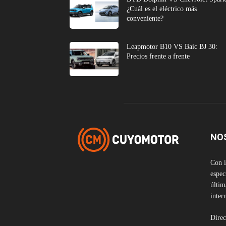
¿Cuál es el eléctrico más
conveniente?
Leapmotor B10 VS Baic BJ 30:
Precios frente a frente
NO
Con i
espec
últim
inter
Direc