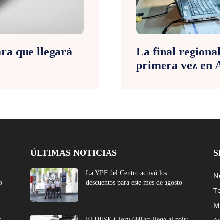
ra que llegará
La final regiona
primera vez en 
ÚLTIMAS NOTICIAS
S
La YPF del Centro activó los
No
o
descuentos para este mes de agosto
T
M
A
:
El DFSK Glory 600 ya llegó al país: