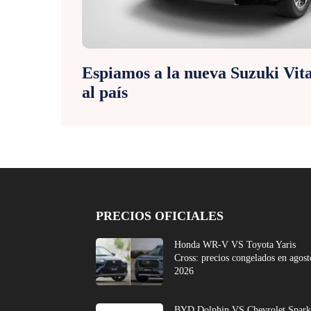
Espiamos a la nueva Suzuki Vita
al país
PRECIOS OFICIALES
Honda WR-V VS Toyota Yaris
Cross: precios congelados en agost
2026
BYD Dolphin VS Chevrolet Spark