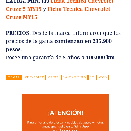
EXTRA. Mirá las
Ficha Técnica Chevrolet
Cruze 5 MY15
y
Ficha Técnica Chevrolet
Cruze MY15
PRECIOS.
Desde la marca informaron que los
precios de la gama
comienzan en 235.900
pesos
.
Posee una garantía de
3 años o 100.000 km
TEMAS
CHEVROLET
CRUZE
LANZAMIENTO
LT
MY15