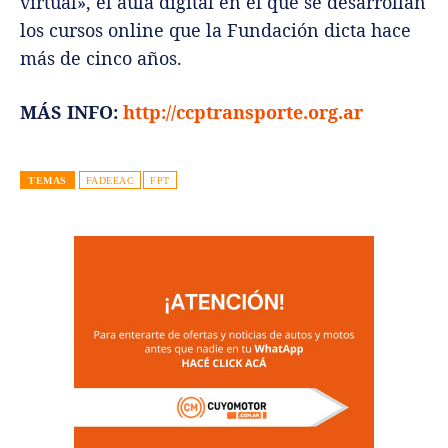
virtual», el aula digital en el que se desarrollan
los cursos online que la Fundación dicta hace
más de cinco años.
MÁS INFO:
http://ccptransporte.org.ar
TEMAS
FADEEAC
FPT