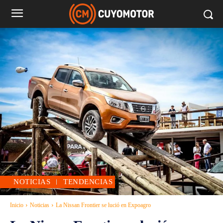
NOTICIAS
TENDENCIAS
Inicio
Noticias
La Nissan Frontier se lució en Expoagro