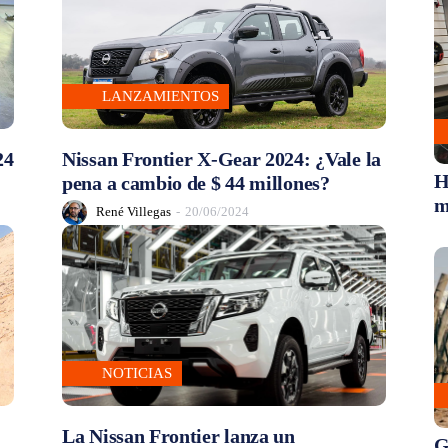
LANZAMIENTOS
24
Nissan Frontier X-Gear 2024: ¿Vale la
H
pena a cambio de $ 44 millones?
m
René Villegas
-
20/06/2024
NOTICIAS
La Nissan Frontier lanza un
G