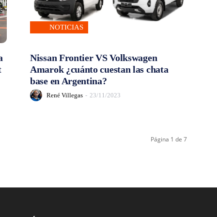
NOTICIAS
a
Nissan Frontier VS Volkswagen
t
Amarok ¿cuánto cuestan las chata
base en Argentina?
René Villegas
-
23/11/2023
Página 1 de 7