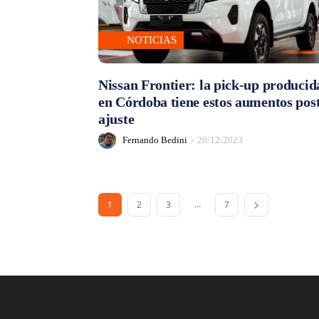
NOTICIAS
Nissan Frontier: la pick-up producid
en Córdoba tiene estos aumentos pos
ajuste
Fernando Bedini
-
20/12/2023
...
1
2
3
7