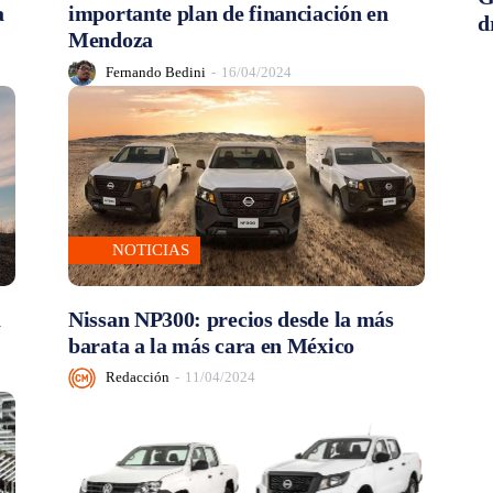
a
importante plan de financiación en
d
Mendoza
Fernando Bedini
-
16/04/2024
NOTICIAS
a
Nissan NP300: precios desde la más
barata a la más cara en México
Redacción
-
11/04/2024