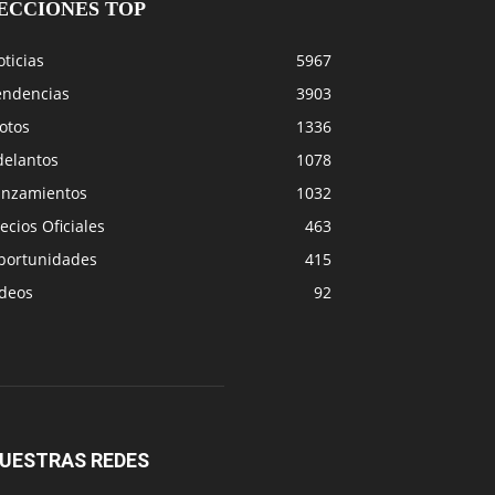
ECCIONES TOP
ticias
5967
endencias
3903
otos
1336
delantos
1078
anzamientos
1032
ecios Oficiales
463
portunidades
415
ideos
92
UESTRAS REDES