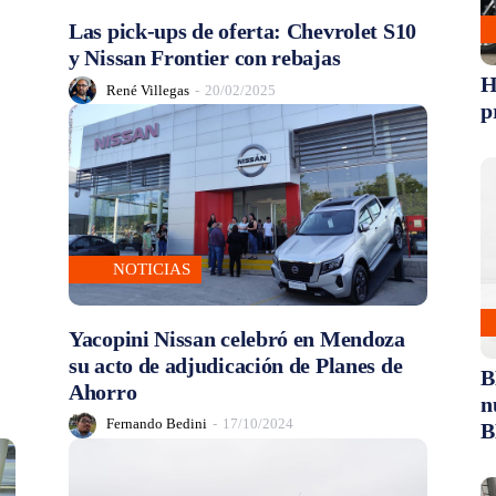
Las pick-ups de oferta: Chevrolet S10
y Nissan Frontier con rebajas
H
René Villegas
-
20/02/2025
p
NOTICIAS
Yacopini Nissan celebró en Mendoza
su acto de adjudicación de Planes de
B
Ahorro
n
Fernando Bedini
-
17/10/2024
B