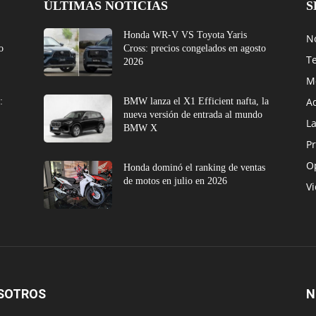
ÚLTIMAS NOTICIAS
S
Honda WR-V VS Toyota Yaris
No
o
Cross: precios congelados en agosto
T
2026
M
A
:
BMW lanza el X1 Efficient nafta, la
nueva versión de entrada al mundo
L
BMW X
Pr
O
Honda dominó el ranking de ventas
de motos en julio en 2026
V
SOTROS
N